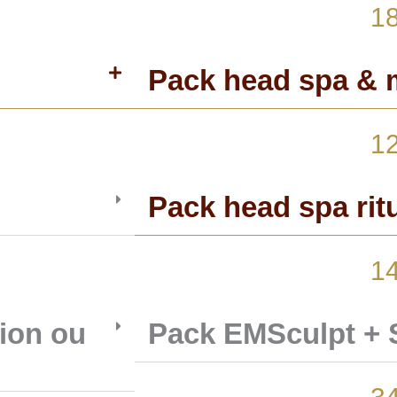
1
Pack head spa &
1
Pack head spa ritu
1
tion ou
Pack EMSculpt +