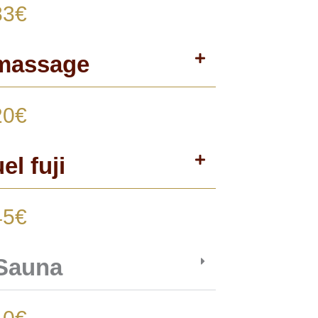
83€
 massage
20€
el fuji
45€
 Sauna